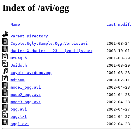
Index of /avi/ogg
Name
Last modif
Parent Directory
Coyote.Ugly.Sample.Ogg.Vorbis.avi
Hunter X Hunter - 23 - (vostf)s.avi
MMReg.h
Uuids.h
coyote-avidump.ogg
md5sum
mode1_ogg.avi
mode2_ogg.avi
mode3_ogg.avi
ogg.avi
ogg.txt
ogg1.avi