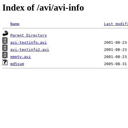
Index of /avi/avi-info
Name
Last modif
Parent Directory
avi-textinfo.avi
avi-textinfo2.avi
empty.avi
md5sum