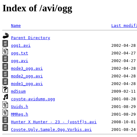
Index of /avi/ogg
Name
Last modif
Parent Directory
ogg1.avi
ogg.txt
ogg.avi
mode3_ogg.avi
mode2_ogg.avi
mode1_ogg.avi
md5sum
coyote-avidump.ogg
Uuids.h
MMReg.h
Hunter X Hunter - 23 - (vostf)s.avi
Coyote.Ugly.Sample.Ogg.Vorbis.avi