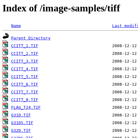
Index of /image-samples/tiff
Name
Last modif
Parent Directory
CCITT_1.TIF
CCITT_2.TIF
CCITT_3.TIF
CCITT_4.TIF
CCITT_5.TIF
CCITT_6.TIF
CCITT_7.TIF
CCITT_8.TIF
FLAG_T24.TIF
G31D.TIF
G31DS.TIF
G32D.TIF