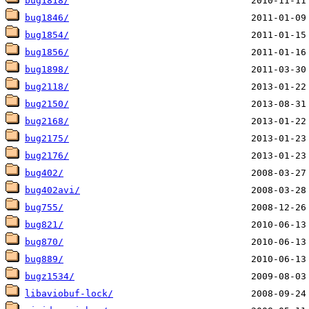
bug1818/
bug1846/
bug1854/
bug1856/
bug1898/
bug2118/
bug2150/
bug2168/
bug2175/
bug2176/
bug402/
bug402avi/
bug755/
bug821/
bug870/
bug889/
bugz1534/
libaviobuf-lock/