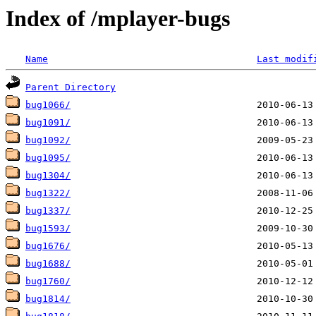
Index of /mplayer-bugs
Name
Last modif
Parent Directory
bug1066/
bug1091/
bug1092/
bug1095/
bug1304/
bug1322/
bug1337/
bug1593/
bug1676/
bug1688/
bug1760/
bug1814/