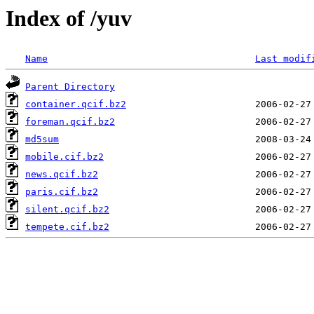
Index of /yuv
Name
Last modif
Parent Directory
container.qcif.bz2
foreman.qcif.bz2
md5sum
mobile.cif.bz2
news.qcif.bz2
paris.cif.bz2
silent.qcif.bz2
tempete.cif.bz2